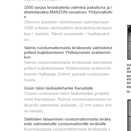
1000 sarjaa teräskaiteita valmiina pakattuna ja l
ähetettäväksi AMAZON-varastoon Yhdysvaltoihi
n
Olemme äskettäin valmistuneet valmistamaan
1000 erilaista ulkokäyttöön tarkoitettua teräsput
kea / -kaiteita. Nämä suojakaide- / kaidejoukot
on...
Valmis ruostumattomasta teräksestä valmistetut
pollarit kuljettamiseen Yhdistyneisiin arabiemiiri
kun
Valmis ruostumattomasta teräksestä valmistetut
pollarit kuljettamiseen Yhdistyneisiin arabiemiiri
kunniin Halkaisija 114mm pyöreät ruostumatto
masta...
Uusin talon lasikaidehanke Kanadalle
Tutustu uusimpaan talon lasikaiteiden projektii
mme Kanadassa. Pyöreä ruostumattomasta ter
äksestä valmistettu lasikaide, 12 mm paksu kirk
as karkais...
Säiliöiden lataaminen ruostumattomasta teräks
estä valmistetuille ruostumattomille teräksille
Kuormausastia ruostumattomasta teräksestä v