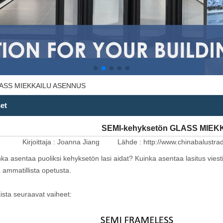
LASS MIEKKAILU ASENNUS
et
SEMI-kehyksetön GLASS MIE
Kirjoittaja :
Joanna Jiang
Lähde :
http://www.chinabalustr
ka asentaa puoliksi kehyksetön lasi aidat? Kuinka asentaa lasitus vies
 ammatillista opetusta.
ista seuraavat vaiheet: