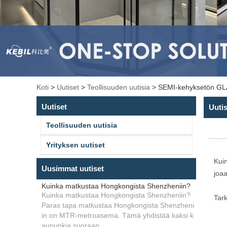
Koti
>
Uutiset
>
Teollisuuden uutisia
>
SEMI-kehyksetön G
Uutiset
Uutis
Teollisuuden uutisia
Yrityksen uutiset
Kuin
Uusimmat uutiset
joaa
Kuinka matkustaa Hongkongista Shenzheniin?
Kuinka matkustaa Hongkongista Shenzheniin?
Tark
Paras tapa matkustaa Hongkongista Shenzheni
in on MTR-metroasema. Tämä yhdistää kaksi k
aupunkia suoraan ...