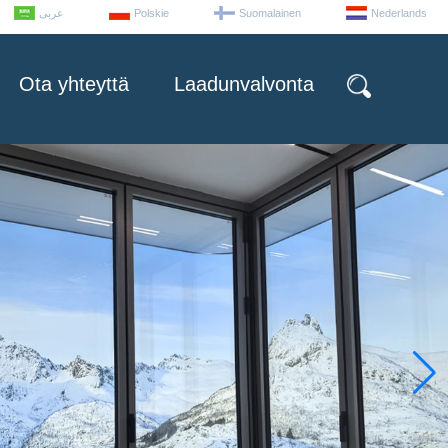
عربى
Polskie
Suomalainen
Nederlands
Ota yhteyttä
Laadunvalvonta