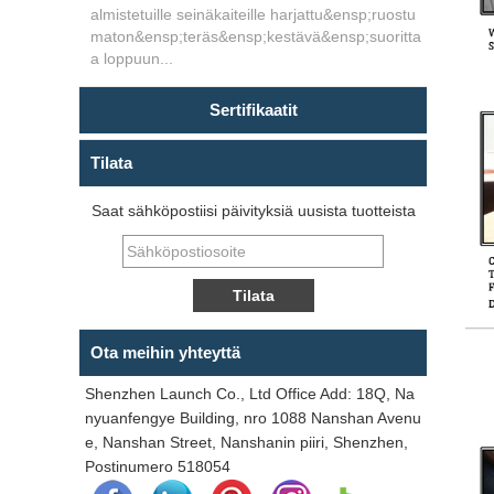
almistetuille seinäkaiteille harjattu&ensp;ruostu
maton&ensp;teräs&ensp;kestävä&ensp;suoritta
a loppuun...
Sertifikaatit
Tilata
Saat sähköpostiisi päivityksiä uusista tuotteista
Ota meihin yhteyttä
Shenzhen Launch Co., Ltd Office Add: 18Q, Na
nyuanfengye Building, nro 1088 Nanshan Avenu
e, Nanshan Street, Nanshanin piiri, Shenzhen,
Postinumero 518054