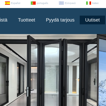
Español
português
Ελληνικά
Italian
istä
Tuotteet
Pyydä tarjous
Uutiset