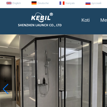
English
Deutsche
français
русский
Koti
Me