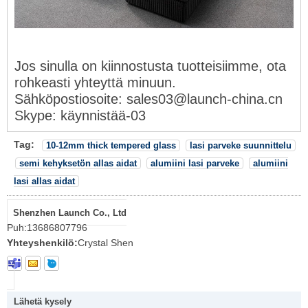
Jos sinulla on kiinnostusta tuotteisiimme, ota
rohkeasti yhteyttä minuun
.
Sähköpostiosoite: sales03@launch-china.cn
Skype: käynnistää-03
Tag:
10-12mm thick tempered glass
lasi parveke suunnittelu
semi kehyksetön allas aidat
alumiini lasi parveke
alumiini
lasi allas aidat
Shenzhen Launch Co., Ltd
Puh:
13686807796
Yhteyshenkilö:
Crystal Shen
Lähetä kysely