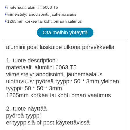
materiaali: alumiini 6063 T5
viimeistely: anodisointi, jauhemaalaus
1265mm korkea tai kohti oman vaatimus
Ota meihin yhteyttä
alumiini post lasikaide ulkona parvekkeella
1. tuote descript
ioni
materiaali: alumiini 6063
T5
viimeistely: anodisointi, jauhemaalaus
ulottuvuus: pyöreä tyyppi: 50 * 3mm
yleinen
tyyppi: 50 * 50 * 3mm
1265mm korkea tai kohti oman vaatimus
2. tuote näyttää
pyöreä tyyppi
erityyppisiä o
f post käytettävissä