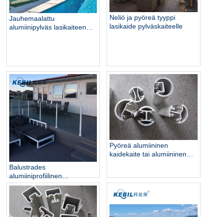
Neliö ja pyöreä tyyppi
Jauhemaalattu
lasikaide pylväskaiteelle
alumiinipylväs lasikaiteen
kaiteelle uima-altaan aidan
parvekekaiteelle
Pyöreä alumiininen
kaidekaite tai alumiininen
tuki lasikaidelle
Balustrades
alumiiniprofiilinen
lasikaidekaiteet lasikaideille