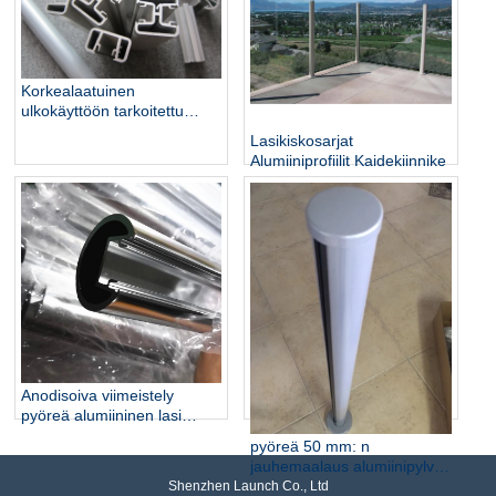
Korkealaatuinen
ulkokäyttöön tarkoitettu
alumiinipylväs lasiala-
Lasikiskosarjat
aitoihin
Alumiiniprofiilit Kaidekiinnike
Anodisoiva viimeistely
pyöreä alumiininen lasi
kaide postia parvekkeelle
pyöreä 50 mm: n
jauhemaalaus alumiinipylväs
parvekelasi-kaiteet
Shenzhen Launch Co., Ltd