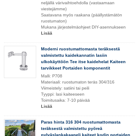
neljällä värivaihtoehdolla (vastaamaan
viestejämme)
Saatavana myös raakana (päällystämätön
ruostumaton)
Mukana järjestelmäohjeet DIY-asennukseen
Lisää
Moderni ruostumattomasta teräksestä
valmistettu kaidekannatin lasiin
ulkokäyttöön Tee itse kaidehelat Kaiteen
tarvikkeet Portaiden komponentit
Malli: P708
Materiaali: ruostumaton teräs 304/316
Viimeistely: satiini tai peili
Tyyppi: lasi kaiteeseen
Toimitusaika: 7-10 päivää
Lisää
Paras hinta 316 304 ruostumattomasta
teräksestä valmistettu pyöreä
pylväslankakaapeli kaiteet kodin portaiden