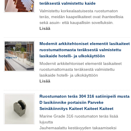
teräksestä valmistettu kaide
Valmistettu korkealaatuisesta
ruostumaton
teräs
, meidän
kaapelikaiteet
ovat ihanteellisia
sekä asuin- että kaupallisiin sovelluksiin.
Lisää
Modernit arkkitehtoniset elementit lasikaiteet
ruostumattomasta teräksestä valmistettu
lasikaide hotelli- ja ulkokäyttöön
Modernit arkkitehtoniset elementit lasikaiteet
ruostumattomasta teräksestä valmistettu
lasikaide hotelli- ja ulkokäyttöön
Lisää
Ruostumaton teräs 304 316 satiinipeili musta
D lasikiinnike portaisiin Parveke
Seinäkiinnitys Kaiteet Kaiteet Kaiteet
Marine Grade 316 ruostumaton teräs lisää
lujuutta
Jauhemaalattu kestävyyden takaamiseksi