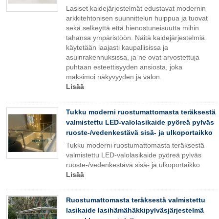
Lasiset kaidejärjestelmät edustavat modernin
arkkitehtonisen suunnittelun huippua ja tuovat
sekä selkeyttä että hienostuneisuutta mihin
tahansa ympäristöön. Näitä kaidejärjestelmiä
käytetään laajasti kaupallisissa ja
asuinrakennuksissa, ja ne ovat arvostettuja
puhtaan esteettisyyden ansiosta, joka
maksimoi näkyvyyden ja valon.
Lisää
Tukku moderni ruostumattomasta teräksestä
valmistettu LED-valolasikaide pyöreä pylväs
ruoste-/vedenkestävä sisä- ja ulkoportaikko
Tukku moderni ruostumattomasta teräksestä
valmistettu LED-valolasikaide pyöreä pylväs
ruoste-/vedenkestävä sisä- ja ulkoportaikko
Lisää
Ruostumattomasta teräksestä valmistettu
lasikaide lasihämähäkkipylväsjärjestelmä