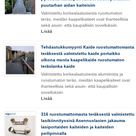
puutarhan aidan kaiteisiin
Valmistettu korkealaatuisesta
ruostumaton
teräs
, meidän
kaapelikaiteet
ovat ihanteellisia
sekä asuin- että kaupallisiin sovelluksiin.
Lisää
Tehdastukkumyynti Kaide ruostumattomasta
teräksestä valmistettu kaide portaikko
ulkona musta kaapelikaide ruostumaton
teräslanka kaide
Valmistettu korkealaatuisesta alumiinista ja
ruostumaton teräs
, meidän
kaapelikaiteet
ovat
ihanteellisia sekä asuin- että kaupallisiin
sovelluksiin.
Lisää
316 ruostumattomasta teräksestä valmistettu
lasikiinnityssisä Asennuslasien jakauma
lasiportaiden kaiteiden ja kaiteiden
peilipinnalla