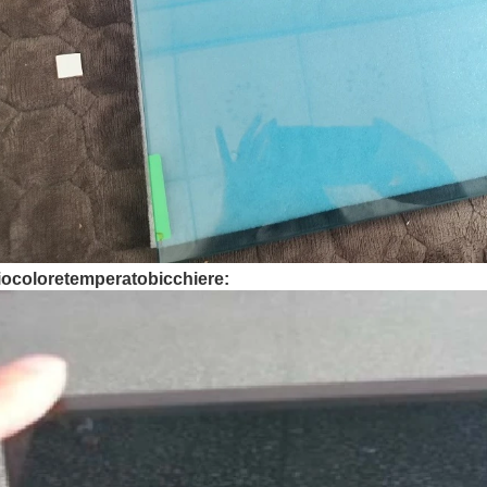
io
colore
temperato
bicchiere: