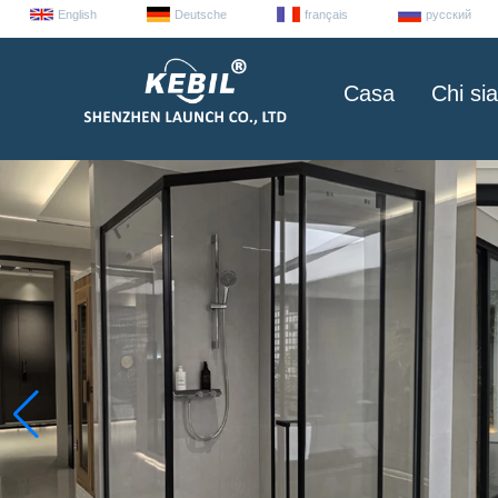
English
Deutsche
français
русский
Casa
Chi si