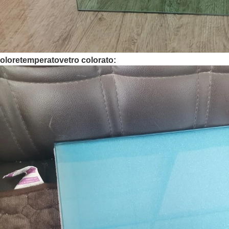
olore
temperato
vetro colorato: