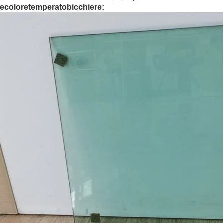
de
colore
temperato
bicchiere: