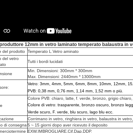
produttore 12mm in vetro laminato temperato balaustra in ve
 del prodotto
Temperato L.
Vetro aminato
 del vetro
Tutti i bordi lucidati
ato
Min. Dimensioni: 300mm * 300mm
nsione
Max. Dimensioni: 2440mm * 13000mm
Vetro: 3mm, 4mm, 5mm, 6mm, 8mm, 10mm, 12mm, 1
sore:
PVB: 0,38 mm, 0,76 mm, 1,14 mm, 1,52 mm o più.
Colore PVB: chiaro, latte, f. verde, bronzo, grigio chiaro,
Colore di vetro: trasparente, bronzo oscuro, bronzo legge
re
Verde scuro, F. verde, blu scuro, lago blu ecc.
cazione
Corrimano in vetro, ringhiera in vetro, balaustra in vetro
o di consegna
5 ~ 15 giorni dopo aver ricevuto il deposito
ercio
termine
EXW,
IMBROGLIARE,
Cif,
Dap,
DDP.