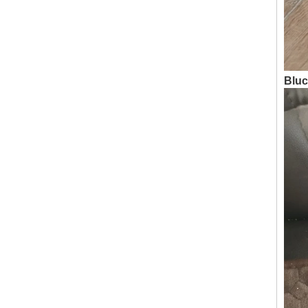
Blu
c