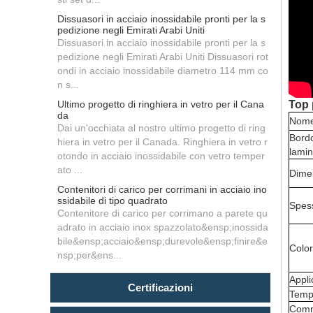
Dissuasori in acciaio inossidabile pronti per la s
pedizione negli Emirati Arabi Uniti
Dissuasori in acciaio inossidabile pronti per la s
pedizione negli Emirati Arabi Uniti Dissuasori rot
ondi in acciaio inossidabile diametro 114 mm co
n s...
Ultimo progetto di ringhiera in vetro per il Cana
Top 
da
Nome
Dai un'occhiata al nostro ultimo progetto di ring
Bordo
hiera in vetro per il Canada. Ringhiera in vetro r
lamin
otondo in acciaio inossidabile con vetro temper
ato ...
Dime
Contenitori di carico per corrimani in acciaio ino
ssidabile di tipo quadrato
Spes
Contenitore di carico per corrimano a parete qu
adrato in acciaio inox spazzolato&ensp;inossida
bile&ensp;acciaio&ensp;durevole&ensp;finire&e
Colo
nsp;per&ens...
Appli
Certificazioni
Temp
Comm