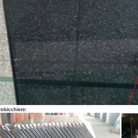
vo
bicchiere: