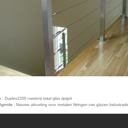
e :
Duplex2205 roestvrij staal glas spigot
lgende :
Nieuwe uitrusting voor metalen fittingen van glazen balustr