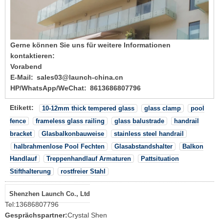
Gerne können Sie uns für weitere Informationen
kontaktieren:
Vorabend
E-Mail: sales03@launch-china.cn
HP/WhatsApp/WeChat: 8613686807796
Etikett:
10-12mm thick tempered glass
glass clamp
pool
fence
frameless glass railing
glass balustrade
handrail
bracket
Glasbalkonbauweise
stainless steel handrail
halbrahmenlose Pool Fechten
Glasabstandshalter
Balkon
Handlauf
Treppenhandlauf Armaturen
Pattsituation
Stifthalterung
rostfreier Stahl
Shenzhen Launch Co., Ltd
Tel:
13686807796
Gesprächspartner:
Crystal Shen