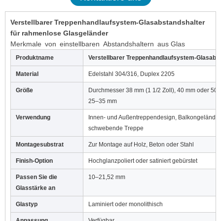
Verstellbarer Treppenhandlaufsystem-Glasabstandshalter
für rahmenlose Glasgeländer
Merkmale von einstellbaren Abstandshaltern aus Glas
Produktname
Verstellbarer Treppenhandlaufsystem-Glasabst
Material
Edelstahl 304/316, Duplex 2205
Größe
Durchmesser 38 mm (1 1/2 Zoll), 40 mm oder 50 m
25–35 mm
Verwendung
Innen- und Außentreppendesign, Balkongeländer,
schwebende Treppe
Montagesubstrat
Zur Montage auf Holz, Beton oder Stahl
Finish-Option
Hochglanzpoliert oder satiniert gebürstet
Passen Sie die
10–21,52 mm
Glasstärke an
Glastyp
Laminiert oder monolithisch
Anpassung
Verfügbar