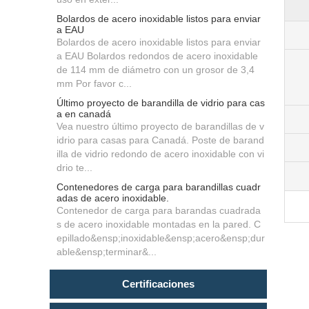
Bolardos de acero inoxidable listos para enviar
a EAU
Bolardos de acero inoxidable listos para enviar
a EAU Bolardos redondos de acero inoxidable
de 114 mm de diámetro con un grosor de 3,4
mm Por favor c...
Último proyecto de barandilla de vidrio para cas
a en canadá
Vea nuestro último proyecto de barandillas de v
idrio para casas para Canadá. Poste de barand
illa de vidrio redondo de acero inoxidable con vi
drio te...
Contenedores de carga para barandillas cuadr
adas de acero inoxidable.
Contenedor de carga para barandas cuadrada
s de acero inoxidable montadas en la pared. C
epillado&ensp;inoxidable&ensp;acero&ensp;dur
able&ensp;terminar&...
Certificaciones