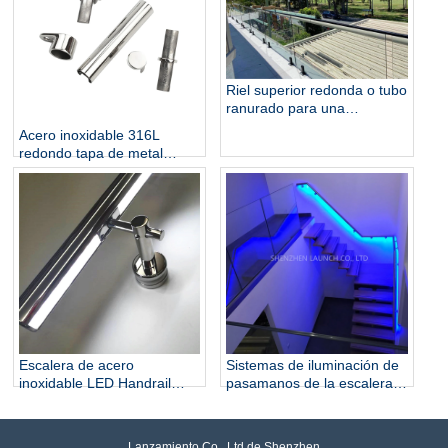
Riel superior redonda o tubo
ranurado para una
balaustrada de vidrio sin
Acero inoxidable 316L
marco de 12 mm
redondo tapa de metal
tragamonedas Handrail y
accesorios para barandilla
de vidrio
Escalera de acero
Sistemas de iluminación de
inoxidable LED Handrail
pasamanos de la escalera
Design
LED
Lanzamiento Co., Ltd de Shenzhen