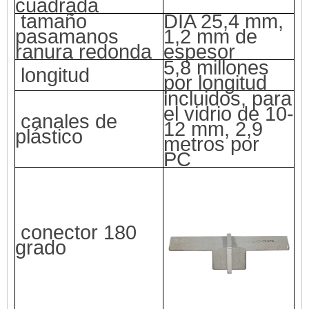
cuadrada
tamaño
DIA 25,4 mm,
pasamanos
1,2 mm de
ranura redonda
espesor
5,8 millones
longitud
por longitud
incluidos, para
el vidrio de 10-
canales de
12 mm, 2,9
plástico
metros por
PC
conector 180
grado