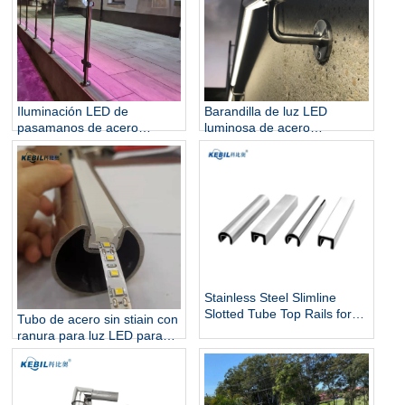
Iluminación LED de
Barandilla de luz LED
pasamanos de acero
luminosa de acero
inoxidable 316 para
inoxidable para escaleras
barandillas de escaleras
Stainless Steel Slimline
Slotted Tube Top Rails for
Tubo de acero sin stiain con
Glass Balustrade and Pool
ranura para luz LED para
Fencing
escaleras y pajitas de
iluminación