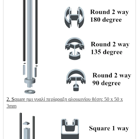
2. S
quare ημι γυαλί περίφραξη αλουμινίου θέση: 50 x 50 x
3mm