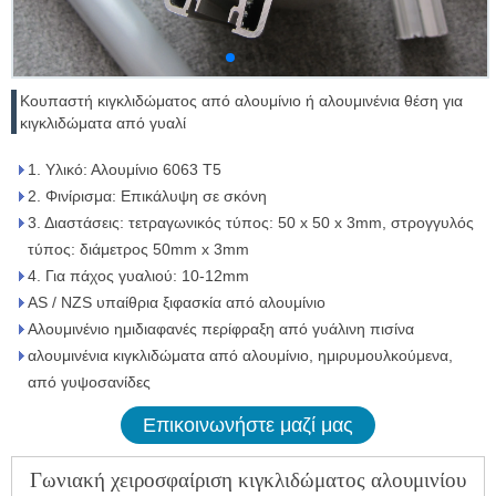
Κουπαστή κιγκλιδώματος από αλουμίνιο ή αλουμινένια θέση για
κιγκλιδώματα από γυαλί
1. Υλικό: Αλουμίνιο 6063 T5
2. Φινίρισμα: Επικάλυψη σε σκόνη
3. Διαστάσεις: τετραγωνικός τύπος: 50 x 50 x 3mm, στρογγυλός
τύπος: διάμετρος 50mm x 3mm
4. Για πάχος γυαλιού: 10-12mm
AS / NZS υπαίθρια ξιφασκία από αλουμίνιο
Αλουμινένιο ημιδιαφανές περίφραξη από γυάλινη πισίνα
αλουμινένια κιγκλιδώματα από αλουμίνιο, ημιρυμουλκούμενα,
από γυψοσανίδες
Επικοινωνήστε μαζί μας
Γωνιακή χειροσφαίριση κιγκλιδώματος αλουμινίου