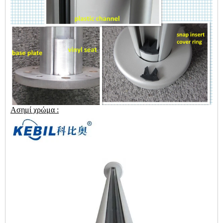
Ασημί χρώμα :