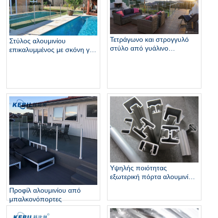
Τετράγωνο και στρογγυλό
Στύλος αλουμινίου
στύλο από γυάλινο
επικαλυμμένος με σκόνη για
κιγκλίδωμα για γυάλινο
κιγκλιδώματα κιγκλιδώματος
κάγκελο
κιγκλιδώματος πισίνας
κιγκλίδωμα μπαλκονιού
Υψηλής ποιότητας
εξωτερική πόρτα αλουμινίου
για γυάλινη πισίνα
Προφίλ αλουμινίου από
μπαλκονόπορτες