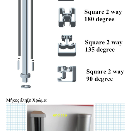
Μήκος έληξε Χρώμα: