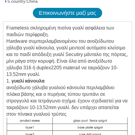
5.country:China
Επικοινωνήστε μαζί μας
Frameless σκληρυμένη πισίνα γυαλί ασφάλεια των
παιδιών περίφραξη.
Hardware συμπεριλαμβανομένου του ανοξείδωτου
χάλυβα γυαλί κάνουλα, γυαλί μεντεσέ αυτόματο κλείσιμο
και το παιδί απόδειξη γυαλί Secutiry μάνταλο της πόρτας,
μίνι ράγα στην κορυφή. Είναι όλα από ανοξείδωτο
χάλυβα 316 ή duplex2205 materail να ταιριάζουν 10-
13.52mm γυαλί.
1.
γυαλί κάνουλα
ανοξείδωτο χάλυβα γυαλιού κάνουλα περιλαμβάνει
πλάκα βάσης και ο πυρήνας τύπου τρυπάνι σε
στρογγυλό και τετράγωνο σχήμα. έχουν σχεδιαστεί για να
ταιριάζουν 10-13.52mm γυαλί. δεν υπάρχει απαιτείται
στον πίνακα γυαλιού τρύπες