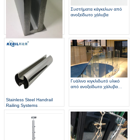
Συστήματα κάγκελων από
ανοξείδωτο χάλυβα
Αλουμινένιο κάγκελο
υαλοπίνακα U
Γυάλινο κιγκλιδωτό υλικό
από ανοξείδωτο χάλυβα
σχεδιασμό συλλογής κιγκ
Stainless Steel Handrail
Railing Systems