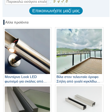
Αλλα προϊόντα
Μοντέρνο Look LED
Βίλα στον τελευταίο όροφο
φωτισμό για σκάλες από
Στήλη από γυαλί κιγκλίδωμα
ανοξείδωτο χάλυβα
από ανοξείδωτο χάλυβα,
κιγκλίδωμα πάνελ από
ανοξείδωτο ατσάλι