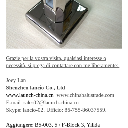
Grazie per la vostra visita, qualsiasi interesse o
necessità, si prega di contattare con me liberamente:
Joey Lan
Shenzhen lancio Co., Ltd
www.launch-china.cn
www.chinabalustrade.com
E-mail: sales02@launch-china.cn.
Skype: lancio-02. Ufficio: 86-755-86037559.
Aggiungere: B5-003, 5 / F-Block 3, Yilida