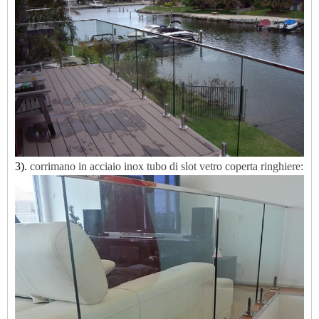
3).
corrimano in acciaio inox
tubo di slot
vetro coperta
ringhiere: