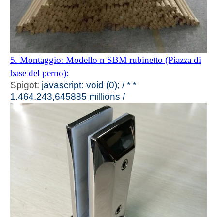
5. Montaggio: Modello n SBM rubinetto (Piazza di
base del perno):
Spigot:
javascript: void (0); / * *
1.464.243,645885 millions /