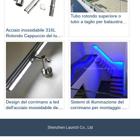
Tubo rotondo superiore o
tubo a taglio per balaustra in
vetro frameless da 12 mm
Acciaio inossidabile 316L
Rotondo Cappuccio del tubo
del tubo del tubo del tubo
del metallo e degli accessori
per la ringhiera di vetro
Design del corrimano a led
Sistemi di illuminazione del
dell'acciaio inossidabile della
corrimano per montaggio a
scala
LED
Shenzhen Launch Co., Ltd