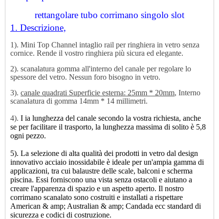
rettangolare tubo corrimano singolo slot
1. Descrizione,
1). Mini Top Channel intaglio
rail per ringhiera in vetro senza
cornice. Rende il vostro ringhiera più sicura ed elegante.
2). scanalatura gomma all'interno del canale per regolare lo
spessore del vetro. Nessun foro bisogno in vetro.
3).
canale quadrati Superficie esterna: 25mm * 20mm
, Interno
scanalatura di gomma 14mm * 14 millimetri.
4).
I ia lunghezza del canale secondo la vostra richiesta, anche
se per facilitare il trasporto, la lunghezza massima di solito è 5,8
ogni pezzo.
5). La selezione di alta qualità dei prodotti in vetro dal design
innovativo acciaio inossidabile è ideale per un'ampia gamma di
applicazioni, tra cui balaustre delle scale, balconi e scherma
piscina. Essi forniscono una vista senza ostacoli e aiutano a
creare l'apparenza di spazio e un aspetto aperto. Il nostro
corrimano scanalato sono costruiti e installati a rispettare
American & amp; Australian & amp; Candada ecc standard di
sicurezza e codici di costruzione.