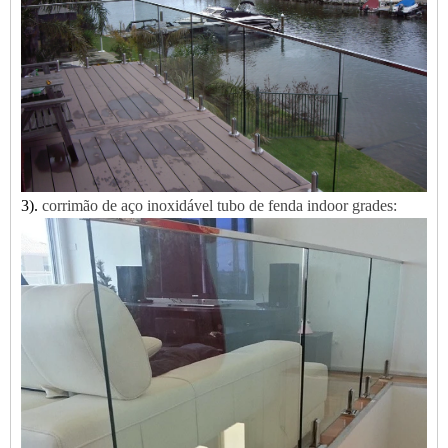
3).
corrimão de aço inoxidável
tubo de fenda
indoor
grades: