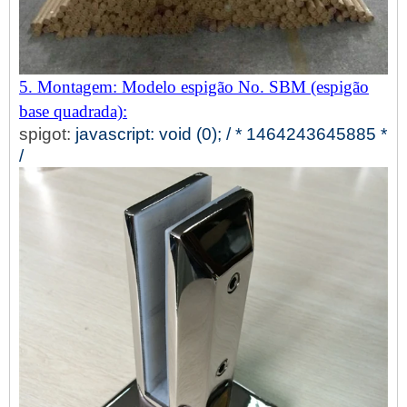
5. Montagem: Modelo espigão No. SBM (espigão
base quadrada):
spigot:
javascript: void (0); / * 1464243645885 *
/