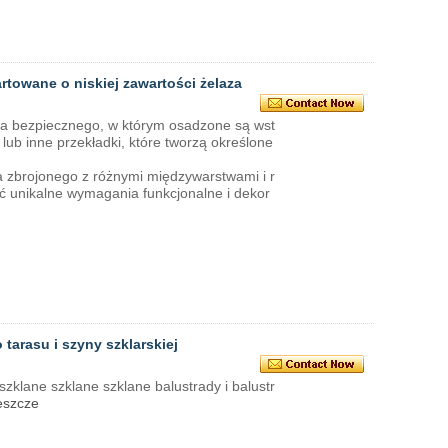
towane o niskiej zawartości żelaza
kła bezpiecznego, w którym osadzone są wst
lub inne przekładki, które tworzą określone
 zbrojonego z różnymi międzywarstwami i r
ić unikalne wymagania funkcjonalne i dekor
tarasu i szyny szklarskiej
klane szklane szklane balustrady i balustr
eszcze