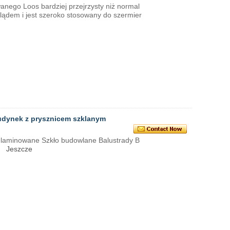
wanego Loos bardziej przejrzysty niż normal
lądem i jest szeroko stosowany do szermier
udynek z prysznicem szklanym
laminowane Szkło budowlane Balustrady B
e
Jeszcze