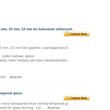
8 mm, 10 mm, 12 mm do balustrad szklanych
2 mm, 15 mm lub zgodnie z wymaganiami k
, szkło matowe, pleksi
bieski, kolor herbaty lub kolor niestandardow
Union
Jeszcze
tempered glass
os more transparent than normal tempered gl
used for glass fencing , cur...
Jeszcze