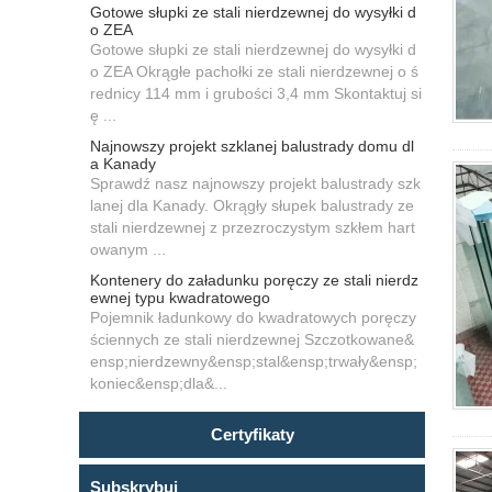
Gotowe słupki ze stali nierdzewnej do wysyłki d
o ZEA
Gotowe słupki ze stali nierdzewnej do wysyłki d
o ZEA Okrągłe pachołki ze stali nierdzewnej o ś
rednicy 114 mm i grubości 3,4 mm Skontaktuj si
ę ...
Najnowszy projekt szklanej balustrady domu dl
a Kanady
Sprawdź nasz najnowszy projekt balustrady szk
lanej dla Kanady. Okrągły słupek balustrady ze
stali nierdzewnej z przezroczystym szkłem hart
owanym ...
Kontenery do załadunku poręczy ze stali nierdz
ewnej typu kwadratowego
Pojemnik ładunkowy do kwadratowych poręczy
ściennych ze stali nierdzewnej Szczotkowane&
ensp;nierdzewny&ensp;stal&ensp;trwały&ensp;
koniec&ensp;dla&...
Certyfikaty
Subskrybuj