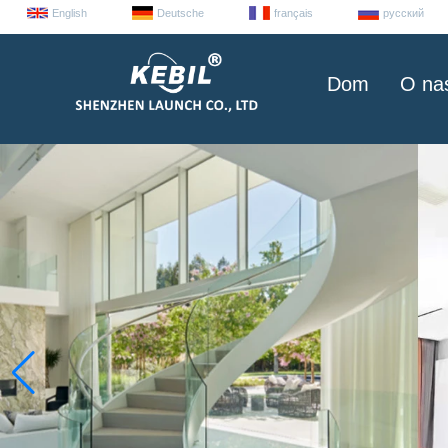
English
Deutsche
français
русский
Dom
O na