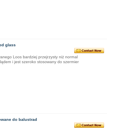
ed glass
wanego Loos bardziej przejrzysty niż normal
lądem i jest szeroko stosowany do szermier
owane do balustrad