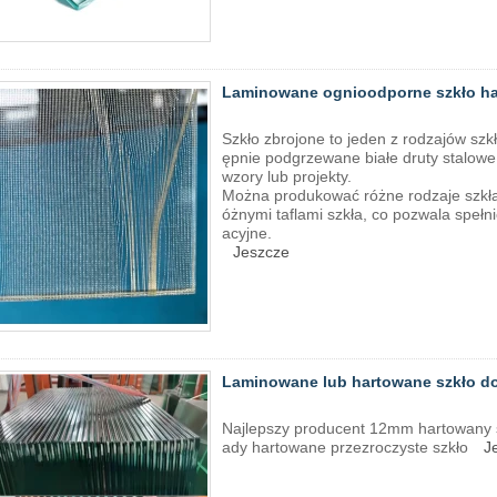
Laminowane ognioodporne szkło har
Szkło zbrojone to jeden z rodzajów sz
ępnie podgrzewane białe druty stalowe 
wzory lub projekty.
Można produkować różne rodzaje szkła
óżnymi taflami szkła, co pozwala spełn
acyjne.
Jeszcze
Laminowane lub hartowane szkło do 
Najlepszy producent 12mm hartowany sz
ady hartowane przezroczyste szkło
J