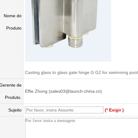
Nome do
Produto
Casting glass to glass gate hinge G G2 for swimming pool
Gerente de
Effie Zhong (sales03@launch-china.cn)
Produto.
Sujeito
(* Exigir )