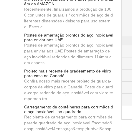
ém da AMAZON
Recentemente, finalizamos a produção de 100
0 conjuntos de guarails / corrimãos de aço de d
iferentes dimensões / deisgns para uso extern
o. Estes c...
Postes de amarração prontos do aço inoxidável
para enviar aos UAE
Postes de amarração prontos do aço inoxidável
para enviar aos UAE Postes de amarração de
aço inoxidável redondos do diâmetro 114mm c
om espess...
Projeto mais recente de gradeamento de vidro
para casa no Canadá
Confira nosso mais recente projeto de guarda-
corpos de vidro para o Canadá. Poste de guard
a-corpo redondo de aço inoxidável com vidro te
mperado tra...
Carregamento de contêineres para corrimãos d
e aço inoxidável tipo quadrado
Recipiente de carregamento para corrimões de
parede quadrado de aço inoxidável Escovado&
ensp;inoxidável&ensp;aço&ensp;durável&ensp;