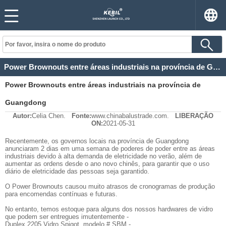
Power Brownouts entre áreas industriais na província de Guangdong
Power Brownouts entre áreas industriais na província de
Guangdong
Autor:
Celia Chen.
Fonte:
www.chinabalustrade.com.
LIBERAÇÃO
ON:
2021-05-31
Recentemente, os governos locais na província de Guangdong
anunciaram 2 dias em uma semana de poderes de poder entre as áreas
industriais devido à alta demanda de eletricidade no verão, além de
aumentar as ordens desde o ano novo chinês, para garantir que o uso
diário de eletricidade das pessoas seja garantido.
O Power Brownouts causou muito atrasos de cronogramas de produção
para encomendas contínuas e futuras.
No entanto, temos estoque para alguns dos nossos hardwares de vidro
que podem ser entregues imutentemente -
Duplex 2205 Vidro Spigot, modelo # SBM -