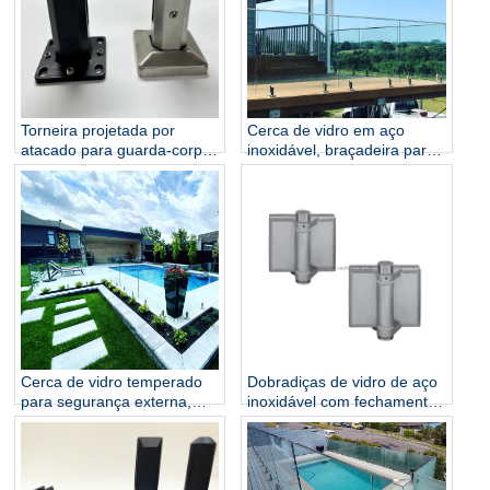
Torneira projetada por
Cerca de vidro em aço
atacado para guarda-corpo
inoxidável, braçadeira para
de vidro sem moldura
cerca, balaustrada e
corrimãos, escada, varanda,
ferragem de vidro
Cerca de vidro temperado
Dobradiças de vidro de aço
para segurança externa,
inoxidável com fechamento
atacado, 12mm, balaústre
suave para piscina
de vidro temperado, torneira
de vidro temperado, cerca
para piscina