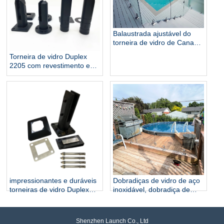
Balaustrada ajustável do
torneira de vidro de Canadá
do duplex 2205 para o
Torneira de vidro Duplex
cerco Frameless da piscina
2205 com revestimento em
pó preto
impressionantes e duráveis ​​
Dobradiças de vidro de aço
torneiras de vidro Duplex
inoxidável, dobradiça de
2205
vidro para porta de piscina,
dobradiça de mola de vidro
Shenzhen Launch Co., Ltd