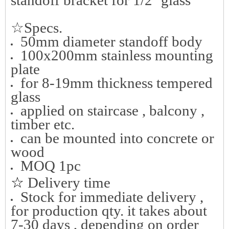
standoff bracket for 1/2'' glass
☆Specs.
50mm diameter standoff body
100x200mm stainless mounting
plate
for 8-19mm thickness tempered
glass
applied on staircase , balcony ,
timber etc.
can be mounted into concrete or
wood
MOQ 1pc
☆
Delivery time
Stock for immediate delivery ,
for production qty. it takes about
7-30 days , depending on order