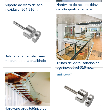
Hardware de aço inoxidável
Suporte de vidro de aço
de alta qualidade para
inoxidável 304 316
trilhos de vidro de 12 mm
escovado para concreto ou
para pisos de decks de
madeira
escadas montados com
acabamento espelhado
Balaustrada de vidro sem
moldura de alta qualidade,
Trilhos de vidro isolados de
montagem lateral de trilhos
aço inoxidável 316 no
de vidro em aço inoxidável
atacado para projetos
316, suporte de corrimão de
comerciais e residenciais
escada
Hardware arquitetônico de