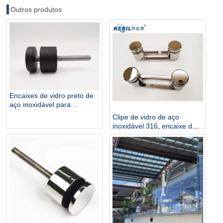
Outros produtos
Encaixes de vidro preto de
aço inoxidável para
balaustrada de trilhos de
Clipe de vidro de aço
vidro e suporte de
inoxidável 316, encaixe de
braçadeira de corrimão
encaixe de vidro para
balaustradas e corrimãos de
escada de vidro com
acabamento espelhado