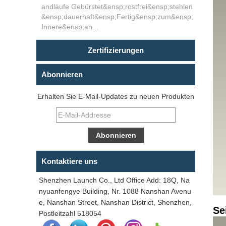
andläufe Gebürstet&ensp;rostfrei&ensp;stehlen
&ensp;dauerhaft&ensp;Fertig&ensp;zum&ensp;
Innere&ensp;an...
Zertifizierungen
Abonnieren
Erhalten Sie E-Mail-Updates zu neuen Produkten
Kontaktiere uns
Shenzhen Launch Co., Ltd Office Add: 18Q, Na
nyuanfengye Building, Nr. 1088 Nanshan Avenu
e, Nanshan Street, Nanshan District, Shenzhen,
Se
Postleitzahl 518054