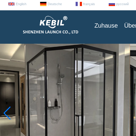
English
Deutsche
français
русский
Zuhause
Übe