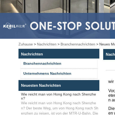
Zuhause
>
Nachrichten
>
Branchennachrichten
>
Neues Mo
Nachrichten
Nach
Branchennachrichten
Unternehmens Nachrichten
wir
Neuesten Nachrichten
Vor
Wie reicht man von Hong Kong nach Shenzhe
ete
n?
n a
Wie reicht man von Hong Kong nach Shenzhe
n? Der beste Weg, um von Hong Kong nach Sh
Die
en 
enzhen zu reisen, ist von der MTR-U-Bahn. Die