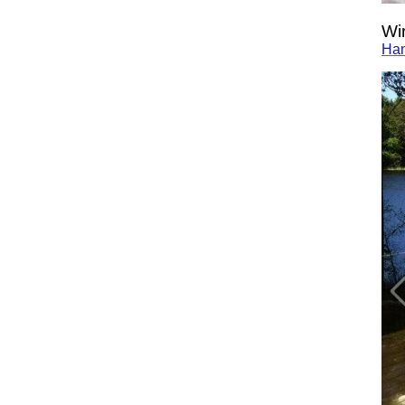
Wi
Han