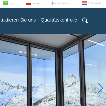
عربى
Polskie
Suomalainen
Nederlands
taktieren Sie uns
Qualitätskontrolle