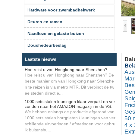
Hardware voor zwembadhekwerk
Deuren en ramen
Naadloze en gelaste buizen
Douchedeurbeslag
Bal
Laatste nieuws
Bel
Hoe reist u van Hongkong naar Shenzhen?
Aus
Hoe reist u van Hongkong naar Shenzhen? De
Mari
beste manier om van Hongkong naar Shenzhe
Besc
n te reizen is via metro MTR. Dit verbindt de tw
Gema
ee steden direct e...
Spi
1000 sets stalen leuningen klaar verpakt en ver
Fric
zonden naar het AMAZON-magazijn in de VS.
Ges
We hebben onlangs de productie afgerond van
50 
1000 sets stalen borgplaten / leuningen van ver
schillende uitvoeringen / afmetingen voor gebru
4 x
ik buitenshu...
Ext