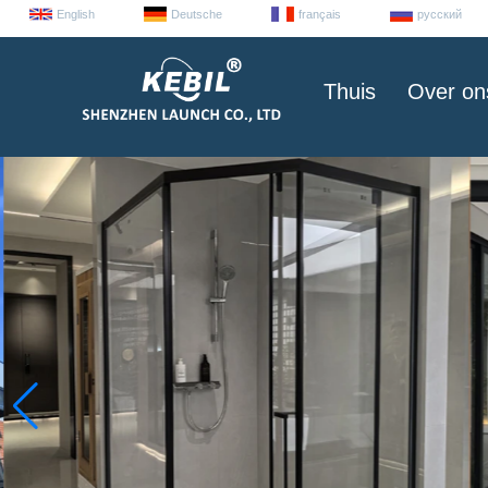
English
Deutsche
français
русский
Thuis
Over on