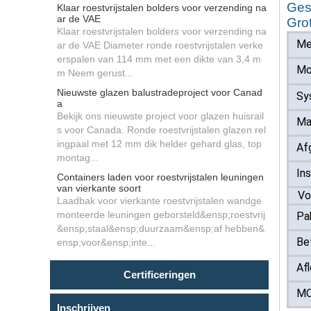
Ges
Klaar roestvrijstalen bolders voor verzending na
ar de VAE
Gro
Klaar roestvrijstalen bolders voor verzending na
Me
ar de VAE Diameter ronde roestvrijstalen verke
erspalen van 114 mm met een dikte van 3,4 m
Mo
m Neem gerust...
Nieuwste glazen balustradeproject voor Canad
Sy
a
Bekijk ons ​​nieuwste project voor glazen huisrail
Ma
s voor Canada. Ronde roestvrijstalen glazen rel
ingpaal met 12 mm dik helder gehard glas, top
Af
montag...
Ins
Containers laden voor roestvrijstalen leuningen
van vierkante soort
Voo
Laadbak voor vierkante roestvrijstalen wandge
monteerde leuningen geborsteld&ensp;roestvrij
Pa
&ensp;staal&ensp;duurzaam&ensp;af hebben&
Be
ensp;voor&ensp;inte...
Afl
Certificeringen
M
Inschrijven