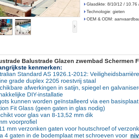
Glasdikte: 8/10/12 / 10.76
Technologie: gieten
OEM & ODM: aanvaardba
ustrade Balustrade Glazen zwembad Schermen Fr
angrijkste kenmerken:
tralian Standard AS 1926.1-2012: Veiligheidsbarri
ne grade duplex 2205 roestvrij staal
hikbare afwerkingen in satijn, spiegel en galvaniser
kkelijke DIY-installatie
gots kunnen worden geïnstalleerd via een basisplaat
tion Fit Glass (geen gaten in glas nodig)
chikt voor glas van 8-13,52 mm dik
mm voorprofiel
 11 mm verzonken gaten voor houtschroef of verzonke
ra 4 gaten in de bodemplaat met schroeven voor
ni