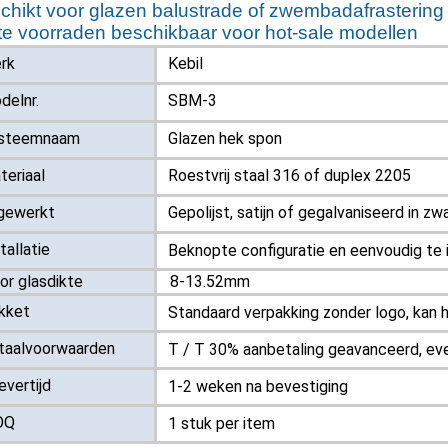
chikt voor glazen balustrade of zwembadafrastering
te voorraden beschikbaar voor hot-sale modellen
rk
Kebil
delnr.
SBM-3
steemnaam
Glazen hek spon
teriaal
Roestvrij staal 316 of duplex 2205
gewerkt
Gepolijst, satijn of gegalvaniseerd in zw
tallatie
Beknopte configuratie en eenvoudig te i
r glasdikte
8-13.52mm
kket
Standaard verpakking zonder logo, kan 
taalvoorwaarden
T / T 30% aanbetaling geavanceerd, ev
evertijd
1-2 weken na bevestiging
OQ
1 stuk per item