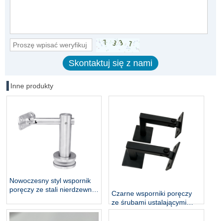
Inne produkty
Nowoczesny styl wspornik
poręczy ze stali nierdzewnej
Czarne wsporniki poręczy
do szkła zewnętrznego DIY
ze śrubami ustalającymi
okucia poręczy akcesoria do
Uchwyt poręczy ze stali
balustrad elementy schodów
nierdzewnej Kwadratowa