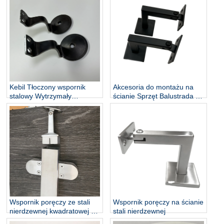
podstawa Wspornik poręczy
hurtowo
Kebil Tłoczony wspornik
Akcesoria do montażu na
stalowy Wytrzymały
ścianie Sprzęt Balustrada ze
wspornik poręczy do
stali nierdzewnej Wsparcie
montażu na schodach ze
schodów DIY Łatwa
stali ocynkowanej
instalacja Regulowany
wspornik poręczy schodów
Wspornik poręczy ze stali
Wspornik poręczy na ścianie
nierdzewnej kwadratowej ze
stali nierdzewnej
szkła balustradowego