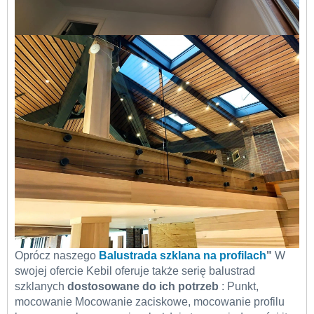
Oprócz naszego
Balustrada szklana na profilach
"
W
swojej ofercie Kebil oferuje także serię balustrad
szklanych
dostosowane do ich potrzeb
: Punkt,
mocowanie Mocowanie zaciskowe, mocowanie profilu