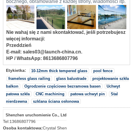
bocznego, obramowanie z każdej strony, wiadomości itp.
Nie wahaj się z nami skontaktować, jeśli potrzebujesz
więcej informacji:
Przeddzień
E-mail: sales03@launch-china.cn.
HP / WhatsApp: 8613686807796
Etykietka:
10-12mm thick tempered glass
pool fence
frameless glass railing
glass balustrade
projektowanie szkła
balkon
Ogrodzenie częściowo bezramowa basen
Uchwyt
patowa szkła
CNC machining
patowa uchwyt pin
Stal
nierdzewna
szklana ściana osłonowa
Shenzhen uruchomienie Co., Ltd
Tel:
13686807796
Osoba kontaktowa:
Crystal Shen