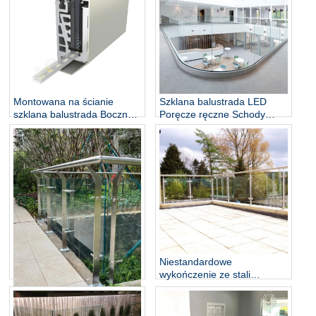
bezramowa balustrada
balkonowa na schody
wewnętrzna balustrada
zewnętrzna poręcz ze
słupkiem kolumny
Szklana balustrada LED
Montowana na ścianie
Poręcze ręczne Schody
szklana balustrada Boczny
Patio Taras dachowy Poręcz
profil szklany Rowek w
Promień Zakrzywiona
kształcie litery U Bezramowa
aluminiowa podstawa
szklana balustrada Poręcz
kanału U Szklana balustrada
schodów
Niestandardowe
wykończenie ze stali
nierdzewnej w kolorze
System słupków szklanych
złotym. Nowoczesna
ze stali nierdzewnej do
balustrada wewnętrzna