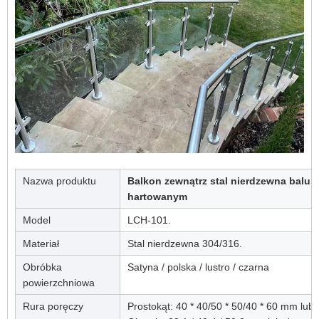
Nazwa produktu
Balkon zewnątrz stal nierdzewna balus
hartowanym
Model
LCH-101.
Materiał
Stal nierdzewna 304/316.
Obróbka
Satyna / polska / lustro / czarna
powierzchniowa
Rura poręczy
Prostokąt: 40 * 40/50 * 50/40 * 60 mm lu