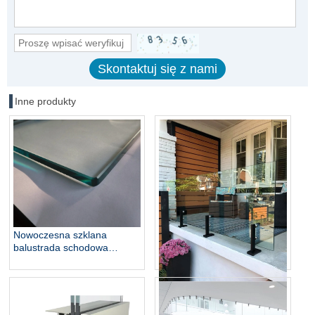
Inne produkty
Nowoczesna szklana
balustrada schodowa
Balustrada Factory Direct
Balustrada szklana
laminowana szkło na balkon
Poręcz szklana ze stali
nierdzewnej 316