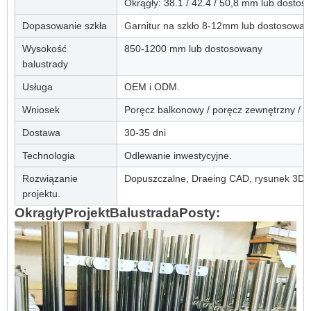
Okrągły: 38.1 / 42.4 / 50,8 mm lub dosto
Dopasowanie szkła
Garnitur na szkło 8-12mm lub dostosowa
Wysokość
850-1200 mm lub dostosowany
balustrady
Usługa
OEM i ODM.
Wniosek
Poręcz balkonowy / poręcz zewnętrzny / po
Dostawa
30-35 dni
Technologia
Odlewanie inwestycyjne.
Rozwiązanie
Dopuszczalne, Draeing CAD, rysunek 3D i
projektu.
Okrągły
Projekt
Balustrada
Posty: