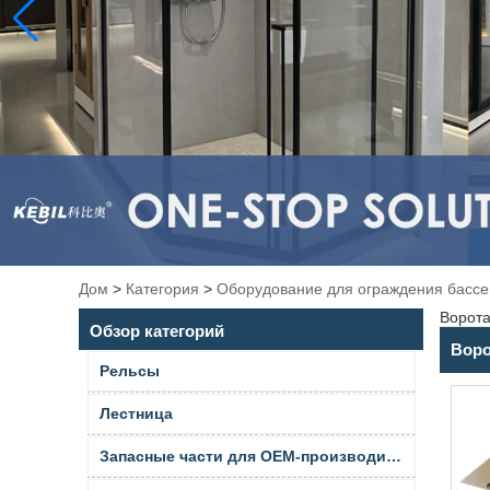
Дом
>
Категория
>
Оборудование для ограждения басс
Ворота
Обзор категорий
Воро
Рельсы
Лестница
Запасные части для OEM-производителей