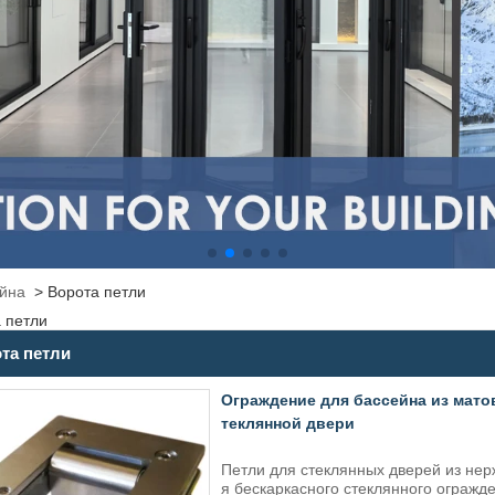
ейна
>
Ворота петли
 петли
та петли
Ограждение для бассейна из мато
теклянной двери
Петли для стеклянных дверей из нер
я бескаркасного стеклянного огражд