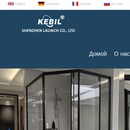
English
Deutsche
français
русский
Домой
О нас