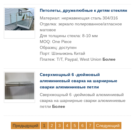
Петолеты, дружелюбные к детям стеклян
Материал: нержавеющая сталь 304/316
Отделка: зеркало полированное/атласное
матовое
Для толщины стекла: 8-10 мм
MOQ: One Piece
Образец: доступен
Порт: Шэньчжэнь Китай
Платеж: T/T, Paypal, West Union
Более
Сверхмощный 6 -дюймовый
алюминиевый сварка на шарнирные
сварки алюминиевые петли
Сверхмощный 6 -дюймовый алюминиевый
сварка на шарнирные сварки алюминиевые
петли
Более
Предыдущий
1
2
3
4
5
6
7
Следующий