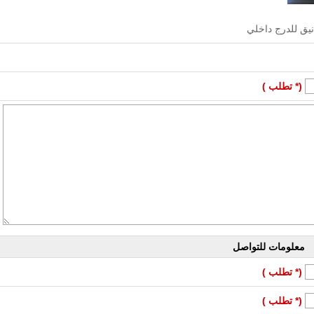
يق للدرج داخلي
(* تطلب )
معلومات للتواصل
(* تطلب )
(* تطلب )