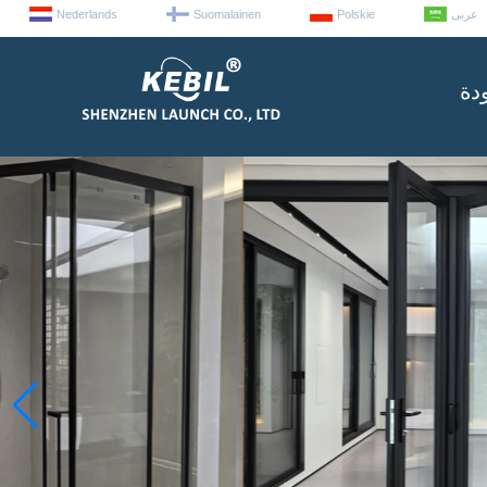
عربى
Polskie
Suomalainen
Nederlands
دة