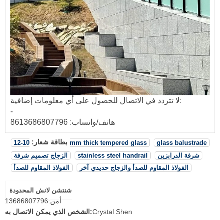
لا تتردد في الاتصال للحصول على أي معلومات إضافية:
-
هاتف/واتساب: 8613686807796
بطاقة شعار:
10-12mm thick tempered glass
glass balustrade
شرفة الدرابزين
stainless steel handrail
الزجاج تصميم شرفة
الفولاذ المقاوم للصدأ والزجاج حديدي آخر
الفولاذ المقاوم للصدأ
شنتشن لانش المحدودة
أمن:
13686807796
Crystal Shen
الشخص الذي يمكن الاتصال به: