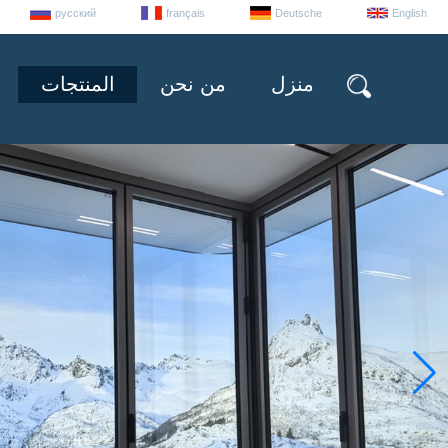
русский
français
Deutsche
English
منزل
من نحن
المنتجات