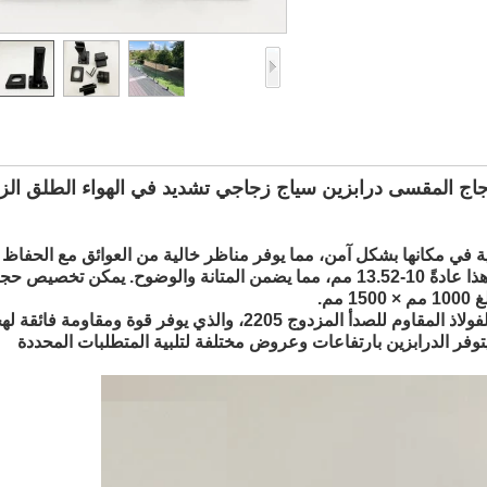
 السلامة في الهواء الطلق واضح 12mm الزجاج المقسى درابزين سياج زجاجي تشديد في الهواء الطلق ا
جية في مكانها بشكل آمن، مما يوفر مناظر خالية من العوائق مع الحفاظ
السلامة. يبلغ سمك الزجاج المستخدم في نظام الدرابزين هذا عادةً 10-13.52 مم، مما يضمن المتانة والوضوح. يمكن تخصيص 
مم.
إحدى الميزات الرئيسية لنظام الدرابزين هذا هو استخدام الفولاذ المقاوم للصدأ المزدوج 2205، والذي يوفر قوة ومقاومة
. يتوفر الدرابزين بارتفاعات وعروض مختلفة لتلبية المتطلبات المحددة