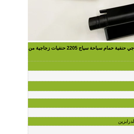
قابل للتعديل 12 مللي متر درابزين زجاجي حنفية حمام سباحة سياج 2205 حنفيات زجاجية من
لدرابزين