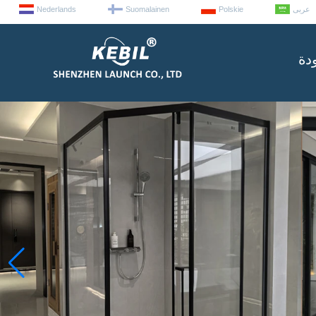
عربى
Polskie
Suomalainen
Nederlands
دة