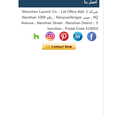
اتصل بنا
شركة Shenzhen Launch Co. ، Ltd Office Add: 1
8Q ، مبنى Nanyuanfengye ، رقم 1088 Nanshan
Avenue ، Nanshan Street ، Nanshan District ، S
henzhen ، Postal Code 518054