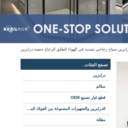
لطلق واضح 12mm الزجاج المقسى درابزين سياج زجاجي تشديد في الهواء الطلق الزجاج حنفية درابزين
تصفح الفئات..
درابزين
سلالم
قطع غيار تصنيع OEM
الدرابزين والتجهيزات المصنوعة من الفولاذ المقاوم للصدأ
مظلة